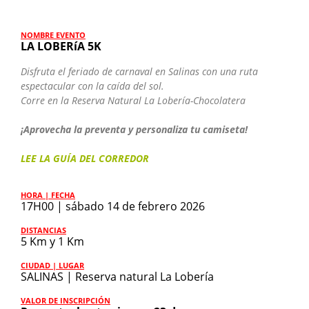
NOMBRE EVENTO
LA LOBERíA 5K
Resultados
Carreras
Disfruta el feriado de carnaval en Salinas con una ruta
Consulta tu inscripción
espectacular con la caída del sol.
Virtuales
Corre en la Reserva Natural La Lobería-Chocolatera
Contacto
Crossfit
¡Aprovecha la preventa y personaliza tu camiseta!
LEE LA GUÍA DEL CORREDOR
Fútbol & Olimpiadas
HORA | FECHA
17H00 | sábado 14 de febrero 2026
DISTANCIAS
5 Km y 1 Km
CIUDAD | LUGAR
SALINAS | Reserva natural La Lobería
VALOR DE INSCRIPCIÓN