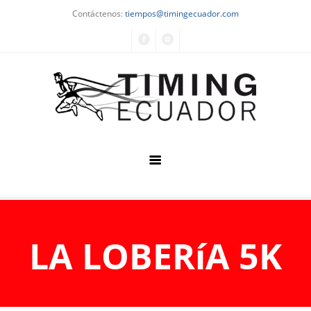
Contáctenos:
tiempos@timingecuador.com
Home
Quiénes Somos
LA LOBERíA 5K
Servicios
Eventos